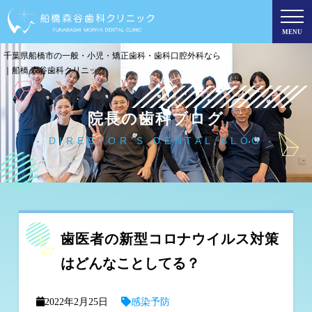
MENU
千葉県船橋市の一般・小児・矯正歯科・歯科口腔外科なら
｜船橋 森谷歯科クリニック
院長の歯科ブログ
DIRECTOR'S DENTAL BLOG
歯医者の新型コロナウイルス対策
はどんなことしてる？
2022年2月25日
感染予防