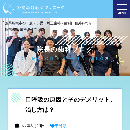
MENU
千葉県船橋市の一般・小児・矯正歯科・歯科口腔外科なら
｜船橋 森谷歯科クリニック
院長の歯科ブログ
DIRECTOR'S DENTAL BLOG
口呼吸の原因とそのデメリット、
治し方は？
2022年6月10日
未分類