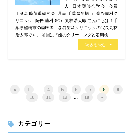
人 日本顎咬合学会 会員
ILSC即時荷重研究会 理事 千葉県船橋市 森谷歯科ク
リニック 院長 歯科医師 丸林浩太郎 こんにちは！千
葉県船橋市の歯医者、森谷歯科クリニックの院長丸林
浩太郎です。 前回は『歯のクリーニングと定期検...
続きを読む
«
1
…
4
5
6
7
8
9
10
11
12
…
19
»
カテゴリー