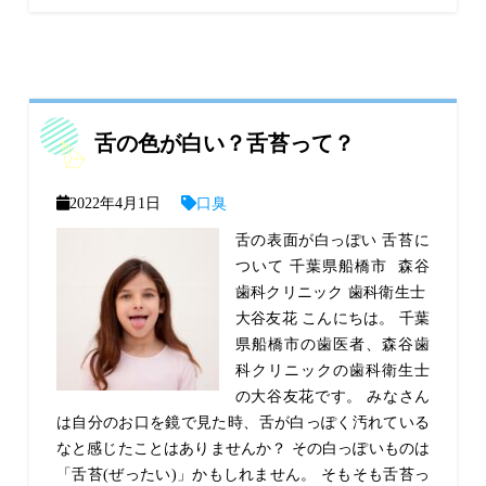
舌の色が白い？舌苔って？
2022年4月1日
口臭
舌の表面が白っぽい 舌苔に
ついて 千葉県船橋市 森谷
歯科クリニック 歯科衛生士
大谷友花 こんにちは。 千葉
県船橋市の歯医者、森谷歯
科クリニックの歯科衛生士
の大谷友花です。 みなさん
は自分のお口を鏡で見た時、舌が白っぽく汚れている
なと感じたことはありませんか？ その白っぽいものは
「舌苔(ぜったい)」かもしれません。 そもそも舌苔っ