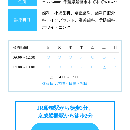
住所
〒273-0005 千葉県船橋市本町本町4-16-27
歯科、小児歯科、矯正歯科、歯科口腔外
診療科目
科、インプラント、審美歯科、予防歯科、
ホワイトニング
診療時間
月
火
水
木
金
土
日
09:00～12:30
〇
〇
〇
／
〇
〇
／
14:00～18:00
〇
〇
〇
／
〇
△
／
△
…14:00～17:00
休診日：木曜・日曜・祝日
JR船橋駅から徒歩3分、
京成船橋駅から徒歩2分