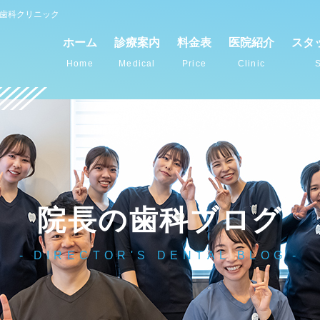
谷歯科クリニック
ホーム
診療案内
料金表
医院紹介
スタ
Home
Medical
Price
Clinic
S
院長の歯科ブログ
DIRECTOR'S DENTAL BLOG