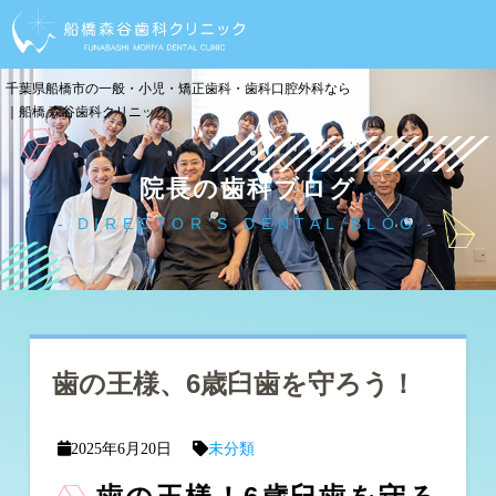
千葉県船橋市の一般・小児・矯正歯科・歯科口腔外科なら
｜船橋 森谷歯科クリニック
院長の歯科ブログ
DIRECTOR'S DENTAL BLOG
歯の王様、6歳臼歯を守ろう！
2025年6月20日
未分類