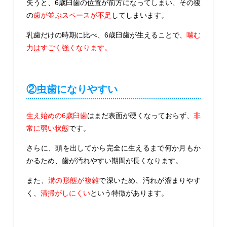
失うと、6歳臼歯の位置が前方になってしまい、
その後
の
歯が並ぶスペースが不足
してしまいます。
乳歯だけの時期に比べ、6歳臼歯が生えることで、
噛む
力はすごく強くなります。
②虫歯になりやすい
生え始めの6歳臼歯
はまだ表面が硬くなっておらず、
非
常に弱い状態
です。
さらに、頭を出してから完全に生えるまで何か月もか
かるため、歯が汚れやすい期間が長くなります。
また、
溝の形態が複雑
で深いため、汚れが溜まりやす
く、
清掃がしにくい
という特徴があります。