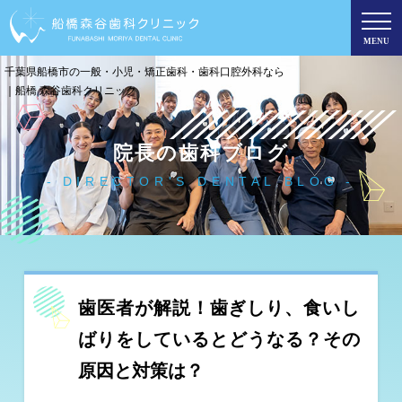
MENU
千葉県船橋市の一般・小児・矯正歯科・歯科口腔外科なら
｜船橋 森谷歯科クリニック
院長の歯科ブログ
DIRECTOR'S DENTAL BLOG
歯医者が解説！歯ぎしり、食いし
ばりをしているとどうなる？その
原因と対策は？