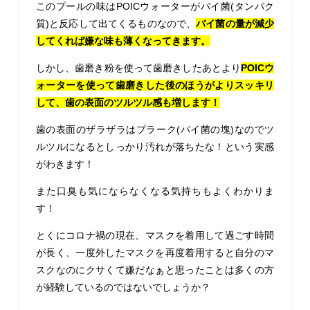
このプールの味はPOICウォーターがバイ菌(タンパク
質)と反応して出てくるものなので、
バイ菌の量が減少
してくれば嫌な味も薄くなってきます。
しかし、歯磨き粉を使って歯磨きしたあとより
POICウ
ォーターを使って歯磨きした後のほうがよりスッキリ
して、歯の表面のツルツル感も増します！
歯の表面のザラザラはプラーク(バイ菌の塊)なのでツ
ルツルになるとしっかり汚れが落ちたな！
という実感
がわきます！
また口臭も気にならなくなる気持ちもよくわかりま
す！
とくにコロナ禍の現在、マスクを着用して過ごす時間
が長く、一度外したマスクを再度着用すると自分のマ
スクなのにクサくて嫌だなぁと思ったことは多くの方
が経験しているのではないでしょうか？