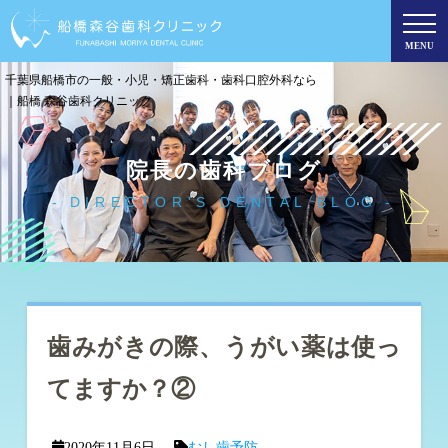
MENU
千葉県船橋市の一般・小児・矯正歯科・歯科口腔外科なら
｜船橋 森谷歯科クリニック
院長の歯科ブログ
DIRECTOR'S DENTAL BLOG
歯みがきの際、うがい薬は使っ
てますか？②
2020年11月6日
むし歯予防