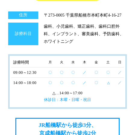
住所
〒273-0005 千葉県船橋市本町本町4-16-27
歯科、小児歯科、矯正歯科、歯科口腔外
診療科目
科、インプラント、審美歯科、予防歯科、
ホワイトニング
診療時間
月
火
水
木
金
土
日
09:00～12:30
〇
〇
〇
／
〇
〇
／
14:00～18:00
〇
〇
〇
／
〇
△
／
△
…14:00～17:00
休診日：木曜・日曜・祝日
JR船橋駅から徒歩3分、
京成船橋駅から徒歩2分