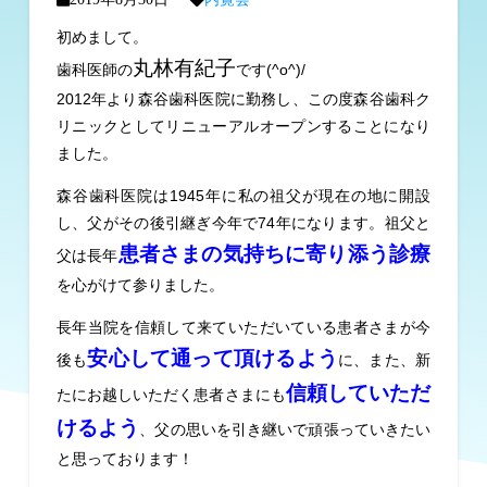
初めまして。
丸林有紀子
歯科医師の
です(^o^)/
2012年より森谷歯科医院に勤務し、この度森谷歯科ク
リニックとしてリニューアルオープンすることになり
ました。
森谷歯科医院は1945年に私の祖父が現在の地に開設
し、父がその後引継ぎ今年で74年になります。
祖父と
患者さまの気持ちに寄り添う診療
父は長年
を心がけて参りました。
長年当院を信頼して来ていただいている患者さまが今
安心して通って頂けるよう
後も
に、また、新
信頼していただ
たにお越しいただく患者さまにも
けるよう
、父の思いを引き継いで頑張っていきたい
と思っております！