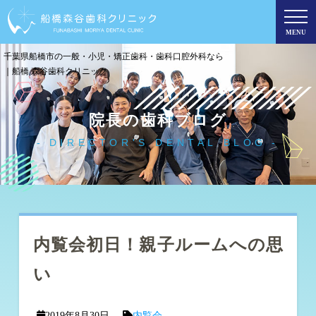
MENU
千葉県船橋市の一般・小児・矯正歯科・歯科口腔外科なら
｜船橋 森谷歯科クリニック
院長の歯科ブログ
DIRECTOR'S DENTAL BLOG
内覧会初日！親子ルームへの思
い
2019年8月30日
内覧会