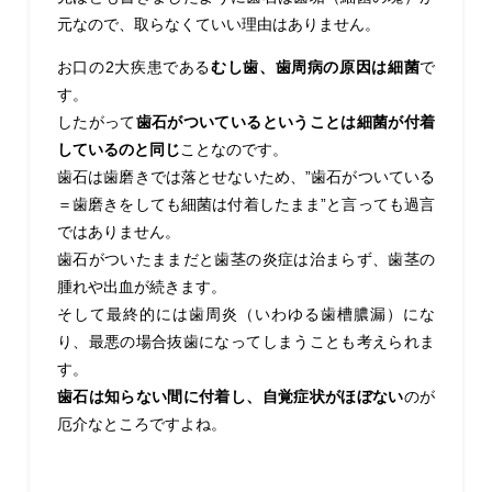
元なので、取らなくていい理由はありません。
お口の2大疾患である
むし歯、歯周病の原因は細菌
で
す。
したがって
歯石がついているということは細菌が付着
しているのと同じ
ことなのです。
歯石は歯磨きでは落とせないため、”歯石がついている
＝歯磨きをしても細菌は付着したまま”と言っても過言
ではありません。
歯石がついたままだと歯茎の炎症は治まらず、歯茎の
腫れや出血が続きます。
そして最終的には歯周炎（いわゆる歯槽膿漏）にな
り、最悪の場合抜歯になってしまうことも考えられま
す。
歯石は知らない間に付着し、自覚症状がほぼない
のが
厄介なところですよね。