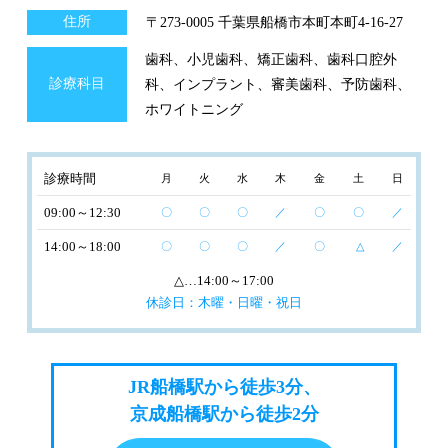
住所
〒273-0005 千葉県船橋市本町本町4-16-27
歯科、小児歯科、矯正歯科、歯科口腔外
診療科目
科、インプラント、審美歯科、予防歯科、
ホワイトニング
診療時間
月
火
水
木
金
土
日
09:00～12:30
〇
〇
〇
／
〇
〇
／
14:00～18:00
〇
〇
〇
／
〇
△
／
△
…14:00～17:00
休診日：木曜・日曜・祝日
JR船橋駅から徒歩3分、
京成船橋駅から徒歩2分