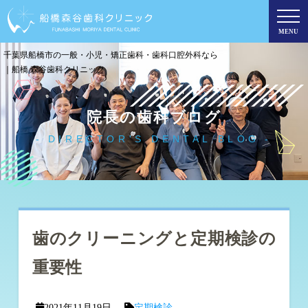
MENU
千葉県船橋市の一般・小児・矯正歯科・歯科口腔外科なら
｜船橋 森谷歯科クリニック
院長の歯科ブログ
DIRECTOR'S DENTAL BLOG
歯のクリーニングと定期検診の
重要性
2021年11月19日
定期検診