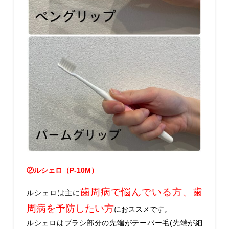
②ルシェロ（
P-10M
）
歯周病で悩んでいる方、歯
ルシェロは主に
周病を予防したい方
におススメです。
ルシェロはブラシ部分の先端がテーパー毛
(
先端が細