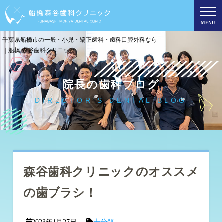
MENU
千葉県船橋市の一般・小児・矯正歯科・歯科口腔外科なら
｜船橋 森谷歯科クリニック
院長の歯科ブログ
DIRECTOR'S DENTAL BLOG
森谷歯科クリニックのオススメ
の歯ブラシ！
2023年1月27日
未分類