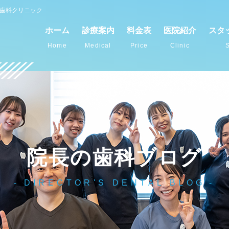
谷歯科クリニック
ホーム
診療案内
料金表
医院紹介
スタ
Home
Medical
Price
Clinic
S
院長の歯科ブログ
DIRECTOR'S DENTAL BLOG