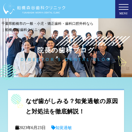
MENU
千葉県船橋市の一般・小児・矯正歯科・歯科口腔外科なら
｜船橋 森谷歯科クリニック
院長の歯科ブログ
DIRECTOR'S DENTAL BLOG
なぜ歯がしみる？知覚過敏の原因
と対処法を徹底解説！
2023年6月23日
知覚過敏