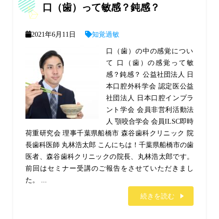
口（歯）って敏感？鈍感？
2021年6月11日
知覚過敏
口（歯）の中の感覚につい
て 口（歯）の感覚って敏
感？鈍感？ 公益社団法人 日
本口腔外科学会 認定医公益
社団法人 日本口腔インプラ
ント学会 会員非営利活動法
人 顎咬合学会 会員ILSC即時
荷重研究会 理事千葉県船橋市 森谷歯科クリニック 院
長歯科医師 丸林浩太郎 こんにちは！千葉県船橋市の歯
医者、森谷歯科クリニックの院長、丸林浩太郎です。
前回はセミナー受講のご報告をさせていただきまし
た。 ...
続きを読む