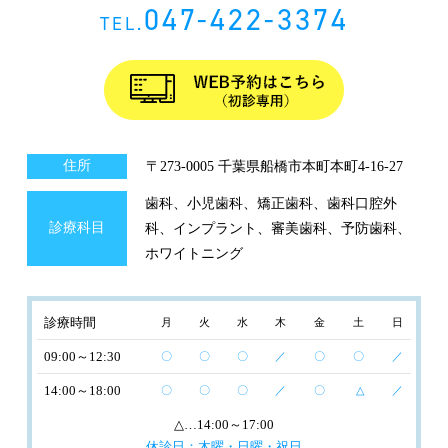
047-422-3374
TEL.
住所
〒273-0005 千葉県船橋市本町本町4-16-27
歯科、小児歯科、矯正歯科、歯科口腔外
診療科目
科、インプラント、審美歯科、予防歯科、
ホワイトニング
診療時間
月
火
水
木
金
土
日
09:00～12:30
〇
〇
〇
／
〇
〇
／
14:00～18:00
〇
〇
〇
／
〇
△
／
△
…14:00～17:00
休診日：木曜・日曜・祝日