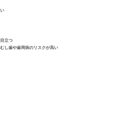
速い
め目立つ
、むし歯や歯周病のリスクが高い