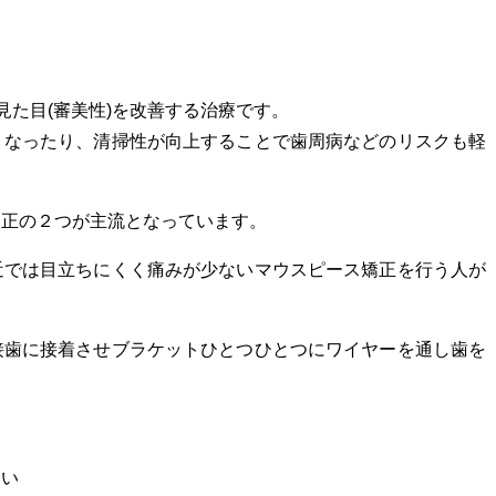
見た目
(
審美性
)
を改善する治療です。
くなったり、清掃性が向上することで歯周病などのリスクも軽
矯正の２つが主流となっています。
近では目立ちにくく痛みが少ないマウスピース矯正を
行う人が
接歯に接着させブラケットひとつひとつにワイヤーを通し歯を
多い