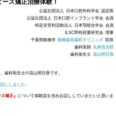
ピース矯正治療体験！
公益社団法人
日本口腔外科学会
認定医
公益社団法人
日本口腔インプラント学会
会員
特定非営利活動法人
日本顎咬合学会
会員
ILSC
即時荷重研究会
理事
千葉県船橋市
船橋
森谷歯科クリニック
院長
歯科医師
丸林浩太郎
歯科衛生士
花山明日香
ク、歯科衛生士の花山明日香です。
お話ししました。
ース矯正』
について体験談を含めお話ししていきたいと思いま