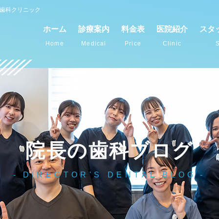
谷歯科クリニック
ホーム
診療案内
料金表
医院紹介
スタ
Home
Medical
Price
Clinic
S
院長の歯科ブログ
DIRECTOR'S DENTAL BLOG