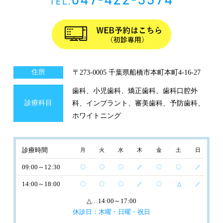
TEL.
住所
〒273-0005 千葉県船橋市本町本町4-16-27
歯科、小児歯科、矯正歯科、歯科口腔外
診療科目
科、インプラント、審美歯科、予防歯科、
ホワイトニング
診療時間
月
火
水
木
金
土
日
09:00～12:30
〇
〇
〇
／
〇
〇
／
14:00～18:00
〇
〇
〇
／
〇
△
／
△
…14:00～17:00
休診日：木曜・日曜・祝日