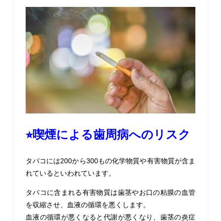
⭐︎喫煙による歯周病へのリスク
タバコには
200
から
300もの
化学物質や有害物質が含ま
れている
といわれています。
タバコに含まれる有害物質は歯茎やお口の粘膜の血管
を収縮させ、血液の循環を悪くします。
血液の循環が悪くなると代謝が悪くなり、歯茎の炎症