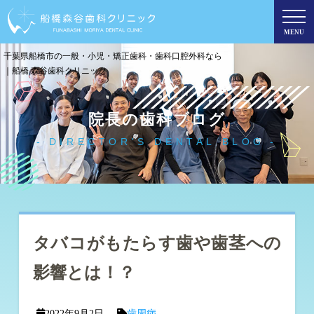
MENU
千葉県船橋市の一般・小児・矯正歯科・歯科口腔外科なら
｜船橋 森谷歯科クリニック
院長の歯科ブログ
DIRECTOR'S DENTAL BLOG
タバコがもたらす歯や歯茎への
影響とは！？
2022年9月2日
歯周病