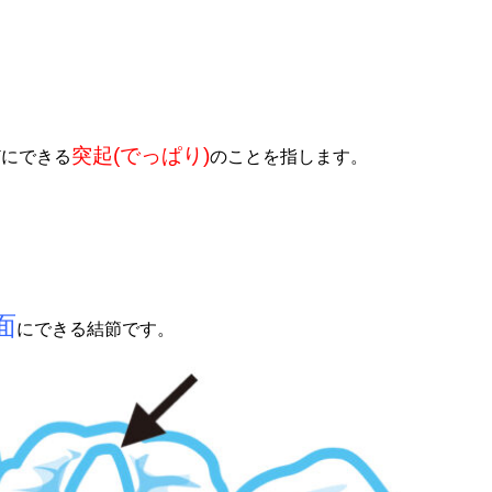
突起(でっぱり)
どにできる
のことを指します。
面
にできる結節
です。