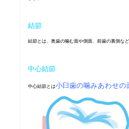
結節
結節とは、奥歯の噛む面や側面、前歯の裏側な
中心結節
小臼歯の噛みあわせの
中心結節とは