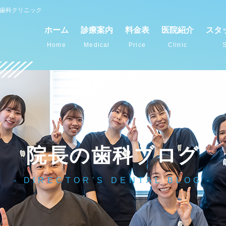
谷歯科クリニック
ホーム
診療案内
料金表
医院紹介
スタ
Home
Medical
Price
Clinic
S
院長の歯科ブログ
DIRECTOR'S DENTAL BLOG