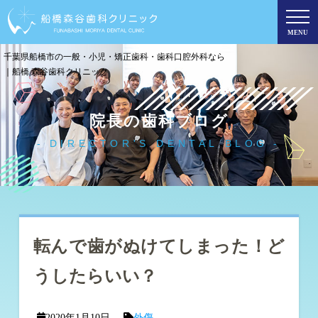
MENU
千葉県船橋市の一般・小児・矯正歯科・歯科口腔外科なら
｜船橋 森谷歯科クリニック
院長の歯科ブログ
DIRECTOR'S DENTAL BLOG
転んで歯がぬけてしまった！ど
うしたらいい？
2020年1月10日
外傷