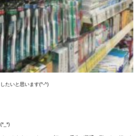
いと思います(^-^)
_*)