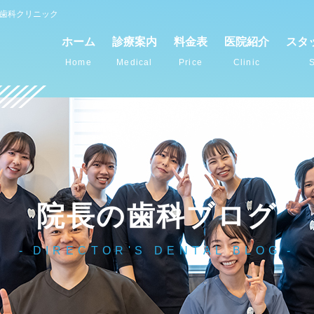
谷歯科クリニック
ホーム
診療案内
料金表
医院紹介
スタ
Home
Medical
Price
Clinic
S
院長の歯科ブログ
DIRECTOR'S DENTAL BLOG