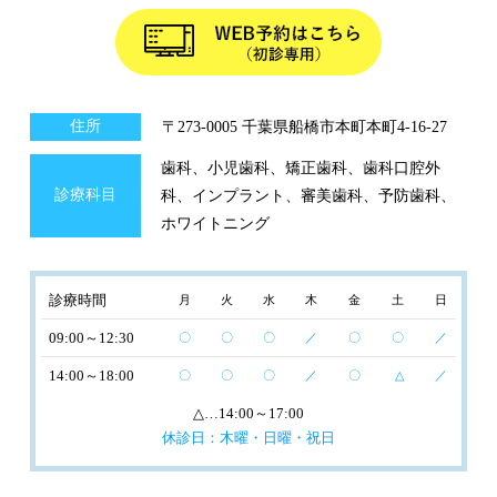
住所
〒273-0005 千葉県船橋市本町本町4-16-27
歯科、小児歯科、矯正歯科、歯科口腔外
診療科目
科、インプラント、審美歯科、予防歯科、
ホワイトニング
診療時間
月
火
水
木
金
土
日
09:00～12:30
〇
〇
〇
／
〇
〇
／
14:00～18:00
〇
〇
〇
／
〇
△
／
△
…14:00～17:00
休診日：木曜・日曜・祝日