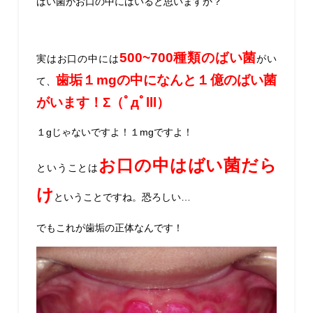
ばい菌がお口の中にはいると思いますか？
500~700種類のばい菌
実は
お口の中には
がい
歯垢１mgの中になんと１億のばい菌
て、
がいます！Σ（ﾟдﾟlll）
１gじゃないですよ！１mgですよ！
お口の中はばい菌だら
ということは
け
ということですね。恐ろしい…
でもこれが歯垢の正体なんです！