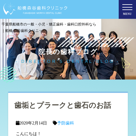
MENU
千葉県船橋市の一般・小児・矯正歯科・歯科口腔外科なら
｜船橋 森谷歯科クリニック
院長の歯科ブログ
DIRECTOR'S DENTAL BLOG
歯垢とプラークと歯石のお話
2020年2月14日
予防歯科
こんにちは！