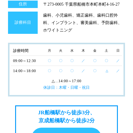
住所
〒273-0005 千葉県船橋市本町本町4-16-27
歯科、小児歯科、矯正歯科、歯科口腔外
診療科目
科、インプラント、審美歯科、予防歯科、
ホワイトニング
診療時間
月
火
水
木
金
土
日
09:00～12:30
〇
〇
〇
／
〇
〇
／
14:00～18:00
〇
〇
〇
／
〇
△
／
△
…14:00～17:00
休診日：木曜・日曜・祝日
JR船橋駅から徒歩3分、
京成船橋駅から徒歩2分