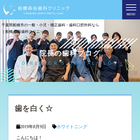
MENU
千葉県船橋市の一般・小児・矯正歯科・歯科口腔外科なら
｜船橋 森谷歯科クリニック
院長の歯科ブログ
DIRECTOR'S DENTAL BLOG
歯を白く☆
2019年8月9日
ホワイトニング
こんにちは！