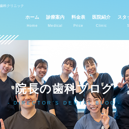
谷歯科クリニック
ホーム
診療案内
料金表
医院紹介
スタ
Home
Medical
Price
Clinic
S
院長の歯科ブログ
DIRECTOR'S DENTAL BLOG