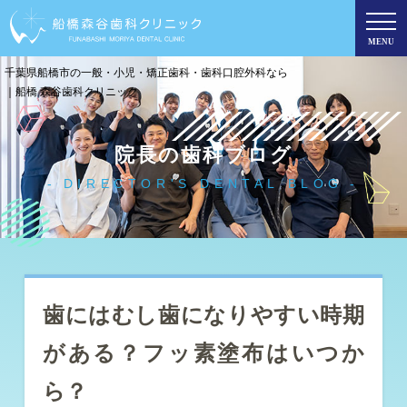
MENU
千葉県船橋市の一般・小児・矯正歯科・歯科口腔外科なら
｜船橋 森谷歯科クリニック
院長の歯科ブログ
DIRECTOR'S DENTAL BLOG
歯にはむし歯になりやすい時期
がある？フッ素塗布はいつか
ら？