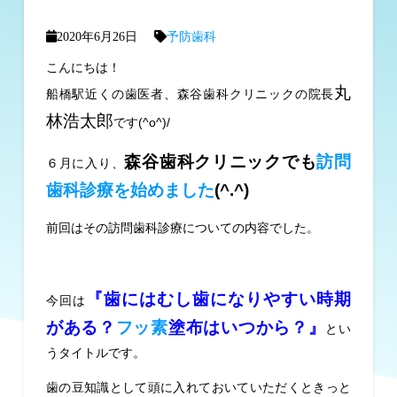
2020年6月26日
予防歯科
こんにちは！
丸
船橋駅近くの歯医者、森谷歯科クリニックの院長
林浩太郎
です(^o^)/
森谷歯科クリニックでも
訪問
６月に入り、
歯科診療を始めました
(^.^)
前回はその訪問歯科診療についての内容でした。
『歯にはむし歯になりやすい時期
今回は
がある？
フッ素
塗布はいつから？』
とい
うタイトルです。
歯の豆知識として頭に入れておいていただくときっと