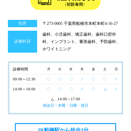
住所
〒273-0005 千葉県船橋市本町本町4-16-27
歯科、小児歯科、矯正歯科、歯科口腔外
診療科目
科、インプラント、審美歯科、予防歯科、
ホワイトニング
診療時間
月
火
水
木
金
土
日
09:00～12:30
〇
〇
〇
／
〇
〇
／
14:00～18:00
〇
〇
〇
／
〇
△
／
△
…14:00～17:00
休診日：木曜・日曜・祝日
JR船橋駅から徒歩3分、