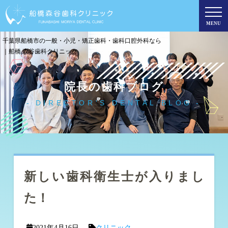
MENU
千葉県船橋市の一般・小児・矯正歯科・歯科口腔外科なら
｜船橋 森谷歯科クリニック
院長の歯科ブログ
DIRECTOR'S DENTAL BLOG
新しい歯科衛生士が入りまし
た！
2021年4月16日
クリニック