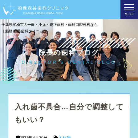
MENU
千葉県船橋市の一般・小児・矯正歯科・歯科口腔外科なら
｜船橋 森谷歯科クリニック
院長の歯科ブログ
DIRECTOR'S DENTAL BLOG
入れ歯不具合…自分で調整して
もいい？
2021年4月30日
入れ歯