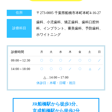
住所
〒273-0005 千葉県船橋市本町本町4-16-27
歯科、小児歯科、矯正歯科、歯科口腔外
診療科目
科、インプラント、審美歯科、予防歯科、
ホワイトニング
診療時間
月
火
水
木
金
土
日
09:00～12:30
〇
〇
〇
／
〇
〇
／
14:00～18:00
〇
〇
〇
／
〇
△
／
△
…14:00～17:00
休診日：木曜・日曜・祝日
JR船橋駅から徒歩3分、
京成船橋駅から徒歩2分