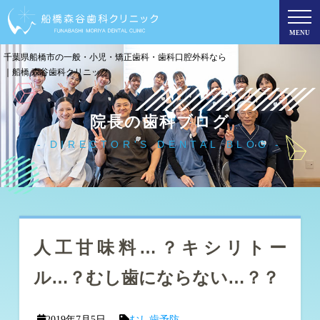
MENU
千葉県船橋市の一般・小児・矯正歯科・歯科口腔外科なら
｜船橋 森谷歯科クリニック
院長の歯科ブログ
DIRECTOR'S DENTAL BLOG
人工甘味料…？キシリトー
ル…？むし歯にならない…？？
2019年7月5日
むし歯予防