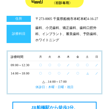
住所
〒273-0005 千葉県船橋市本町本町4-16-27
歯科、小児歯科、矯正歯科、歯科口腔外
診療科目
科、インプラント、審美歯科、予防歯科、
ホワイトニング
診療時間
月
火
水
木
金
土
日
09:00～12:30
〇
〇
〇
／
〇
〇
／
14:00～18:00
〇
〇
〇
／
〇
△
／
△
…14:00～17:00
休診日：木曜・日曜・祝日
JR船橋駅から徒歩3分、