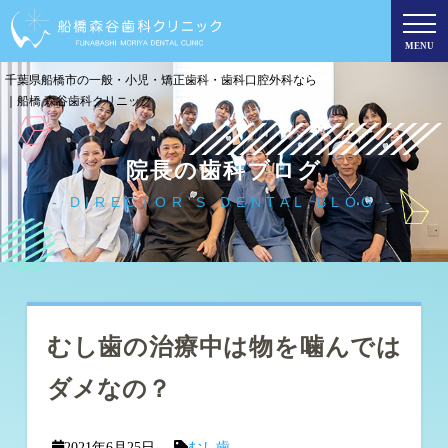
MENU
千葉県船橋市の一般・小児・矯正歯科・歯科口腔外科なら
｜船橋 森谷歯科クリニック
院長の歯科ブログ
DIRECTOR'S DENTAL BLOG
むし歯の治療中は物を噛んでは
ダメなの？
2021年6月25日
むし歯