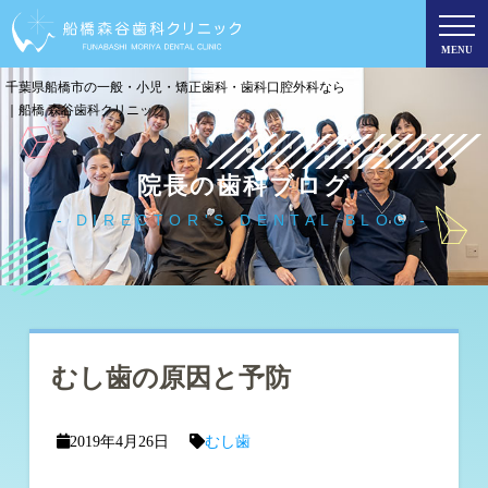
MENU
千葉県船橋市の一般・小児・矯正歯科・歯科口腔外科なら
｜船橋 森谷歯科クリニック
院長の歯科ブログ
DIRECTOR'S DENTAL BLOG
むし歯の原因と予防
2019年4月26日
むし歯