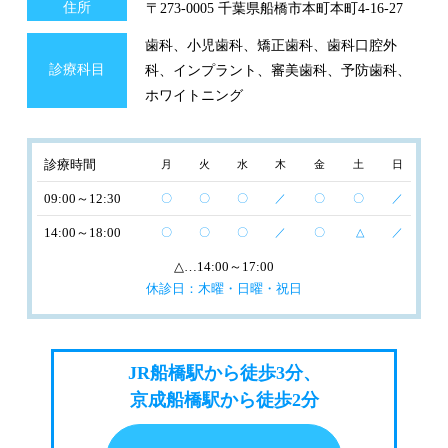
住所
〒273-0005 千葉県船橋市本町本町4-16-27
歯科、小児歯科、矯正歯科、歯科口腔外
診療科目
科、インプラント、審美歯科、予防歯科、
ホワイトニング
診療時間
月
火
水
木
金
土
日
09:00～12:30
〇
〇
〇
／
〇
〇
／
14:00～18:00
〇
〇
〇
／
〇
△
／
△
…14:00～17:00
休診日：木曜・日曜・祝日
JR船橋駅から徒歩3分、
京成船橋駅から徒歩2分